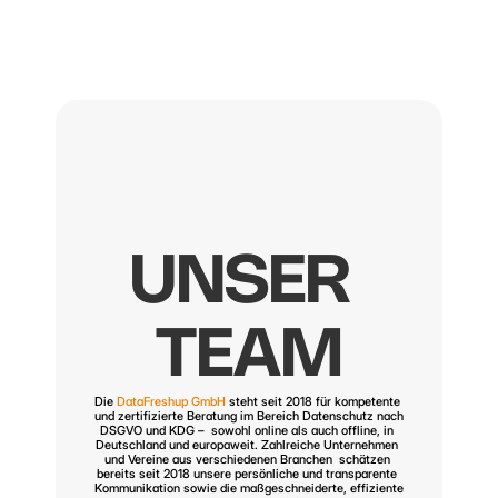
Leistungen
KI x Datenschutz
Team
Blog
Kontakt
Termin vereinbaren
UNSER 
TEAM
Die 
DataFreshup GmbH
 steht seit 2018 für kompetente 
und zertifizierte Beratung im Bereich Datenschutz nach 
DSGVO und KDG –  sowohl online als auch offline, in 
Deutschland und europaweit. Zahlreiche Unternehmen 
und Vereine aus verschiedenen Branchen  schätzen 
bereits seit 2018 unsere persönliche und transparente 
Kommunikation sowie die maßgeschneiderte, effiziente 