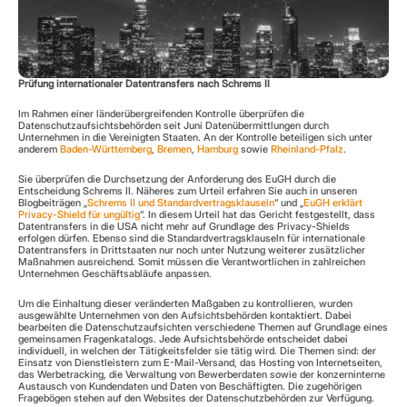
Prüfung internationaler Datentransfers nach Schrems II
Im Rahmen einer länderübergreifenden Kontrolle überprüfen die 
Datenschutzaufsichtsbehörden seit Juni Datenübermittlungen durch 
Unternehmen in die Vereinigten Staaten. An der Kontrolle beteiligen sich unter 
anderem 
Baden-Württemberg
, 
Bremen
, 
Hamburg
 sowie 
Rheinland-Pfalz
.
Sie überprüfen die Durchsetzung der Anforderung des EuGH durch die 
Entscheidung Schrems II. Näheres zum Urteil erfahren Sie auch in unseren 
Blogbeiträgen „
Schrems II und Standardvertragsklauseln
“ und „
EuGH erklärt 
Privacy-Shield für ungültig
“. In diesem Urteil hat das Gericht festgestellt, dass 
Datentransfers in die USA nicht mehr auf Grundlage des Privacy-Shields 
erfolgen dürfen. Ebenso sind die Standardvertragsklauseln für internationale 
Datentransfers in Drittstaaten nur noch unter Nutzung weiterer zusätzlicher 
Maßnahmen ausreichend. Somit müssen die Verantwortlichen in zahlreichen 
Unternehmen Geschäftsabläufe anpassen.
Um die Einhaltung dieser veränderten Maßgaben zu kontrollieren, wurden 
ausgewählte Unternehmen von den Aufsichtsbehörden kontaktiert. Dabei 
bearbeiten die Datenschutzaufsichten verschiedene Themen auf Grundlage eines 
gemeinsamen Fragenkatalogs. Jede Aufsichtsbehörde entscheidet dabei 
individuell, in welchen der Tätigkeitsfelder sie tätig wird. Die Themen sind: der 
Einsatz von Dienstleistern zum E-Mail-Versand, das Hosting von Internetseiten, 
das Werbetracking, die Verwaltung von Bewerberdaten sowie der konzerninterne 
Austausch von Kundendaten und Daten von Beschäftigten. Die zugehörigen 
Fragebögen stehen auf den Websites der Datenschutzbehörden zur Verfügung.