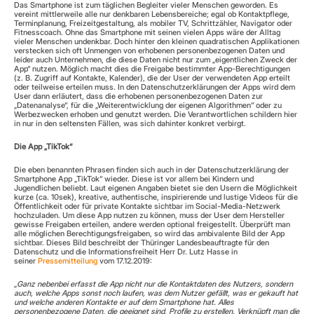
Das Smartphone ist zum täglichen Begleiter vieler Menschen geworden. Es 
vereint mittlerweile alle nur denkbaren Lebensbereiche; egal ob Kontaktpflege, 
Terminplanung, Freizeitgestaltung, als mobiler TV, Schrittzähler, Navigator oder 
Fitnesscoach. Ohne das Smartphone mit seinen vielen Apps wäre der Alltag 
vieler Menschen undenkbar. Doch hinter den kleinen quadratischen Applikationen 
verstecken sich oft Unmengen von erhobenen personenbezogenen Daten und 
leider auch Unternehmen, die diese Daten nicht nur zum „eigentlichen Zweck der 
App“ nutzen. Möglich macht dies die Freigabe bestimmter App-Berechtigungen 
(z. B. Zugriff auf Kontakte, Kalender), die der User der verwendeten App erteilt 
oder teilweise erteilen muss. In den Datenschutzerklärungen der Apps wird dem 
User dann erläutert, dass die erhobenen personenbezogenen Daten zur 
„Datenanalyse“, für die „Weiterentwicklung der eigenen Algorithmen“ oder zu 
Werbezwecken erhoben und genutzt werden. Die Verantwortlichen schildern hier 
in nur in den seltensten Fällen, was sich dahinter konkret verbirgt.
Die App „TikTok“
Die eben benannten Phrasen finden sich auch in der Datenschutzerklärung der 
Smartphone App „TikTok“ wieder. Diese ist vor allem bei Kindern und 
Jugendlichen beliebt. Laut eigenen Angaben bietet sie den Usern die Möglichkeit 
kurze (ca. 10sek), kreative, authentische, inspirierende und lustige Videos für die 
Öffentlichkeit oder für private Kontakte sichtbar im Social-Media-Netzwerk 
hochzuladen. Um diese App nutzen zu können, muss der User dem Hersteller 
gewisse Freigaben erteilen, andere werden optional freigestellt. Überprüft man 
alle möglichen Berechtigungsfreigaben, so wird das ambivalente Bild der App 
sichtbar. Dieses Bild beschreibt der Thüringer Landesbeauftragte für den 
Datenschutz und die Informationsfreiheit Herr Dr. Lutz Hasse in 
seiner 
Pressemitteilung
 vom 17.12.2019:
„Ganz nebenbei erfasst die App nicht nur die Kontaktdaten des Nutzers, sondern 
auch, welche Apps sonst noch laufen, was dem Nutzer gefällt, was er gekauft hat 
und welche anderen Kontakte er auf dem Smartphone hat. Alles 
personenbezogene Daten, die geeignet sind, Profile zu erstellen. Verknüpft man die 