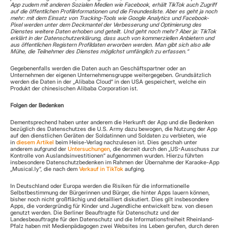
App zudem mit anderen Sozialen Medien wie Facebook, erhält TikTok auch Zugriff 
auf die öffentlichen Profilinformationen und die Freundesliste. Aber es geht ja noch 
mehr: mit dem Einsatz von Tracking-Tools wie Google Analytics und Facebook-
Pixel werden unter dem Deckmantel der Verbesserung und Optimierung des 
Dienstes weitere Daten erhoben und geteilt. Und geht noch mehr? Aber ja: TikTok 
erklärt in der Datenschutzerklärung, dass auch von kommerziellen Anbietern und 
aus öffentlichen Registern Profildaten erworben werden. Man gibt sich also alle 
Mühe, die Teilnehmer des Dienstes möglichst umfänglich zu erfassen.“
Gegebenenfalls werden die Daten auch an Geschäftspartner oder an 
Unternehmen der eigenen Unternehmensgruppe weitergegeben. Grundsätzlich 
werden die Daten in der „Alibaba Cloud“ in den USA gespeichert, welche ein 
Produkt der chinesischen Alibaba Corporation ist.
Folgen der Bedenken
Dementsprechend haben unter anderem die Herkunft der App und die Bedenken 
bezüglich des Datenschutzes die U.S. Army dazu bewogen, die Nutzung der App 
auf den dienstlichen Geräten der Soldatinnen und Soldaten zu verbieten, wie 
in 
diesem Artikel
 beim Heise-Verlag nachzulesen ist. Dies geschah unter 
anderem aufgrund der 
Untersuchungen
, die derzeit durch den „US-Ausschuss zur 
Kontrolle von Auslandsinvestitionen“ aufgenommen wurden. Hierzu führten 
insbesondere Datenschutzbedenken im Rahmen der Übernahme der Karaoke-App 
„Musical.ly“, die nach dem 
Verkauf in TikTok
 aufging.
In Deutschland oder Europa werden die Risiken für die informationelle 
Selbstbestimmung der Bürgerinnen und Bürger, die hinter Apps lauern können, 
bisher noch nicht großflächig und detailliert diskutiert. Dies gilt insbesondere 
Apps, die vordergründig für Kinder und Jugendliche entwickelt bzw. von diesen 
genutzt werden. Die Berliner Beauftragte für Datenschutz und der 
Landesbeauftragte für den Datenschutz und die Informationsfreiheit Rheinland-
Pfalz haben mit Medienpädagogen zwei Websites ins Leben gerufen, durch deren 