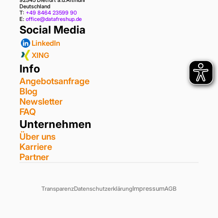
92345 Dietfurt a.d.Altmühl
Deutschland
T: 
+49 8464 23599 90
E: 
office@datafreshup.de
Social Media
LinkedIn
XING
Info
Angebotsanfrage
Blog
Newsletter
FAQ
Unternehmen
Über uns
Karriere
Partner
Impressum
Transparenz
Datenschutzerklärung
AGB