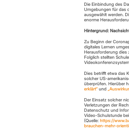
Die Einbindung des Date
Umgebungen für das di
ausgewählt werden. Die
enorme Herausforderu
Hintergrund: Nachsic
Zu Beginn der Coronap
digitales Lernen umges
Herausforderung dies zu
Folglich stellten Sch
Videokonferenzsysteme,
Dies betrifft etwa da
solcher US-amerikanisc
überprüfen. Hierüber 
erklärt“
 und 
„Auswirkun
Der Einsatz solcher n
Verletzungen der Rech
Datenschutz und Inform
Video-Schulstunde bei
(Quelle: 
https://www.b
brauchen-mehr-orienti