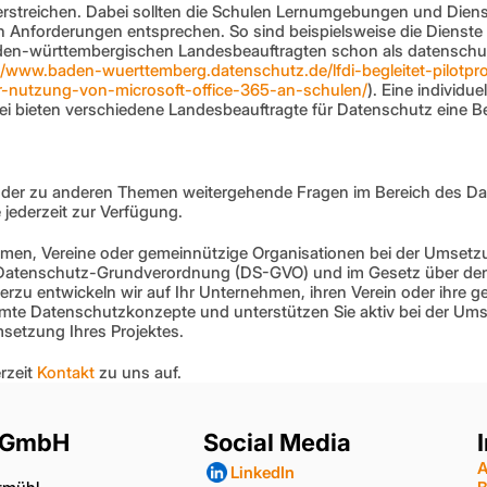
erstreichen. Dabei sollten die Schulen Lernumgebungen und Diens
 Anforderungen entsprechen. So sind beispielsweise die Dienste J
den-württembergischen Landesbeauftragten schon als datenschu
//www.baden-wuerttemberg.datenschutz.de/lfdi-begleitet-pilotpr
r-nutzung-von-microsoft-office-365-an-schulen/
). Eine individue
i bieten verschiedene Landesbeauftragte für Datenschutz eine B
 oder zu anderen Themen weitergehende Fragen im Bereich des Da
 jederzeit zur Verfügung.
men, Vereine oder gemeinnützige Organisationen bei der Umsetzun
Datenschutz-Grundverordnung (DS-GVO) und im Gesetz über den 
rzu entwickeln wir auf Ihr Unternehmen, ihren Verein oder ihre g
mte Datenschutzkonzepte und unterstützen Sie aktiv bei der Ums
msetzung Ihres Projektes.
zeit 
Kontakt
 zu uns auf.
 GmbH
Social Media
A
LinkedIn