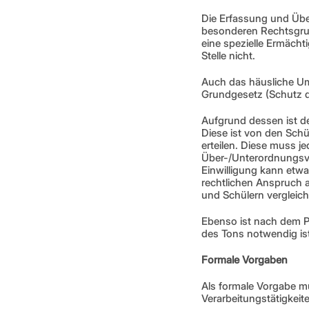
Die Erfassung und Übert
besonderen Rechtsgrun
eine spezielle Ermächt
Stelle nicht.
Auch das häusliche Umf
Grundgesetz (Schutz d
Aufgrund dessen ist de
Diese ist von den Sch
erteilen. Diese muss je
Über-/Unterordnungsver
Einwilligung kann etw
rechtlichen Anspruch a
und Schülern vergleich
Ebenso ist nach dem Pr
des Tons notwendig ist
Formale Vorgaben
Als formale Vorgabe mu
Verarbeitungstätigkeit