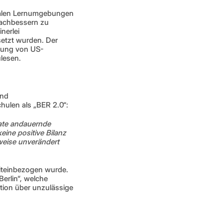
talen Lernumgebungen 
achbessern zu 
erlei 
etzt wurden. Der 
ldung von US-
lesen.
nd 
Schulen als „BER 2.0“:
nate andauernde 
ne positive Bilanz 
weise unverändert 
iteinbezogen wurde. 
erlin“, welche 
ion über unzulässige 