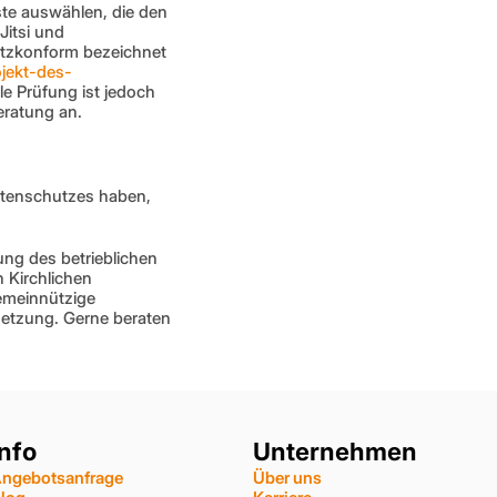
te auswählen, die den 
itsi und 
tzkonform bezeichnet 
ojekt-des-
lle Prüfung ist jedoch 
eratung an.
tenschutzes haben, 
g des betrieblichen 
Kirchlichen 
emeinnützige 
etzung. Gerne beraten 
Info
Unternehmen
ngebotsanfrage
Über uns