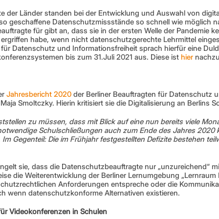
e der Länder standen bei der Entwicklung und Auswahl von digi
 so geschaffene Datenschutzmissstände so schnell wie möglich n
auftragte für gibt an, dass sie in der ersten Welle der Pandemie kein
griffen habe, wenn nicht datenschutzgerechte Lehrmittel einges
für Datenschutz und Informationsfreiheit sprach hierfür eine Du
onferenzsystemen bis zum 31.Juli 2021 aus. Diese ist 
hier
 nachzu
r 
Jahresbericht 2020
 der Berliner Beauftragten für Datenschutz u
aja Smoltczky. Hierin kritisiert sie die Digitalisierung an Berlins 
eststellen zu müssen, dass mit Blick auf eine nun bereits viele Mo
otwendige Schulschließungen auch zum Ende des Jahres 2020 kei
m Gegenteil: Die im Frühjahr festgestellten Defizite bestehen teil
ngelt sie, dass die Datenschutzbeauftragte nur „unzureichend“ m
sweise die Weiterentwicklung der Berliner Lernumgebung „Lernraum B
nschutzrechtlichen Anforderungen entspreche oder die Kommunikat
h wenn datenschutzkonforme Alternativen existieren.
r Videokonferenzen in Schulen