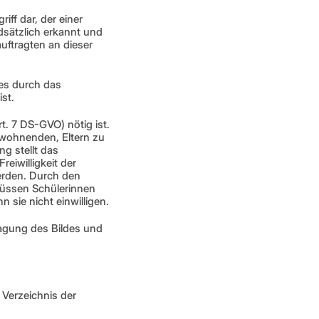
ff dar, der einer 
sätzlich erkannt und 
ftragten an dieser 
es durch das 
st.
. 7 DS-GVO) nötig ist. 
wohnenden, Eltern zu 
g stellt das 
iwilligkeit der 
rden. Durch den 
müssen Schülerinnen 
sie nicht einwilligen.
agung des Bildes und 
Verzeichnis der 