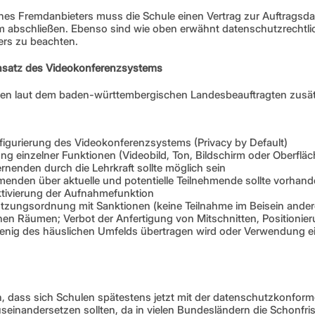
es Fremdanbieters muss die Schule einen Vertrag zur Auftragsdat
 abschließen. Ebenso sind wie oben erwähnt datenschutzrechtlic
rs zu beachten.
satz des Videokonferenzsystems
ten laut dem baden-württembergischen Landesbeauftragten zusätzl
igurierung des Videokonferenzsystems (Privacy by Default)
ng einzelner Funktionen (Videobild, Ton, Bildschirm oder Oberflä
ernenden durch die Lehrkraft sollte möglich sein
hmenden über aktuelle und potentielle Teilnehmende sollte vorhand
ktivierung der Aufnahmefunktion
utzungsordnung mit Sanktionen (keine Teilnahme im Beisein ander
chen Räumen; Verbot der Anfertigung von Mitschnitten, Positionier
nig des häuslichen Umfelds übertragen wird oder Verwendung eine
, dass sich Schulen spätestens jetzt mit der datenschutzkonform
useinandersetzen sollten, da in vielen Bundesländern die Schonfris