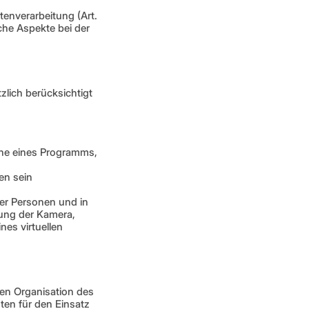
enverarbeitung (Art. 
he Aspekte bei der 
ich berücksichtigt 
che eines Programms, 
en sein
er Personen und in 
ung der Kamera, 
s virtuellen 
en Organisation des 
ten für den Einsatz 