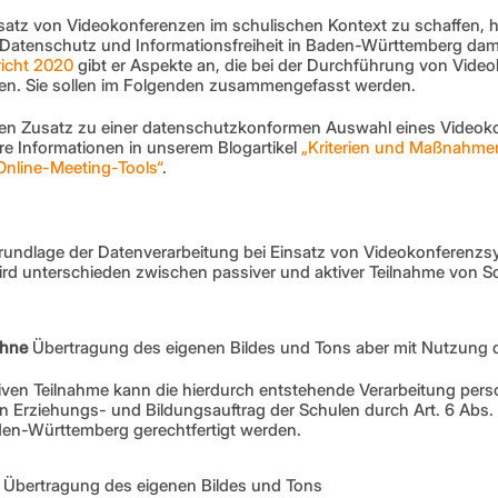
satz von Videokonferenzen im schulischen Kontext zu schaffen, ha
 Datenschutz und Informationsfreiheit in Baden-Württemberg dami
richt 2020
 gibt er Aspekte an, die bei der Durchführung von Vide
ten. Sie sollen im Folgenden zusammengefasst werden.
inen Zusatz zu einer datenschutzkonformen Auswahl eines Videoko
re Informationen in unserem Blogartikel 
„Kriterien und Maßnahme
Online-Meeting-Tools“
.
rundlage der Datenverarbeitung bei Einsatz von Videokonferenzs
ird unterschieden zwischen passiver und aktiver Teilnahme von Sc
hne
 Übertragung des eigenen Bildes und Tons aber mit Nutzung 
ssiven Teilnahme kann die hierdurch entstehende Verarbeitung pe
Erziehungs- und Bildungsauftrag der Schulen durch Art. 6 Abs. 1 S.
den-Württemberg gerechtfertigt werden.
 Übertragung des eigenen Bildes und Tons