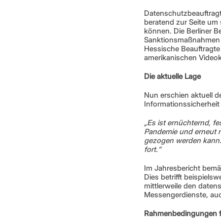
Datenschutzbeauftragt
beratend zur Seite um
können. Die Berliner Be
Sanktionsmaßnahmen er
Hessische Beauftragte 
amerikanischen Videok
Die aktuelle Lage
Nun erschien aktuell de
Informationssicherheit M
„Es ist ernüchternd, f
Pandemie und erneut n
gezogen werden kann. I
fort.“
Im Jahresbericht bemä
Dies betrifft beispiel
mittlerweile den date
Messengerdienste, auc
Rahmenbedingungen fü