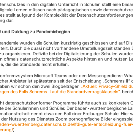
nschutzes in den digitalen Unterricht in Schulen stellt eine brisan
gitale Lernen müssen nach pädagogischen sowie datenschutzrec
s stellt aufgrund der Komplexität der Datenschutzanforderungen 
ng dar.
ht und Duldung zu Pandemiebeginn
andemie wurden die Schulen kurzfristig geschlossen und auf Dist
tellt. Durch die quasi nicht vorhandene Umstellungszeit standen S
 organisieren. Defizite bei der Digitalisierung der Schulen wurden 
ulen oftmals datenschutzrechtliche Aspekte hinten an und nutzen
 die die Standards nicht erfüllen.
s Konferenzsystem Microsoft Teams oder den Messengerdienst Wha
her Anbieter ist spätestens seit der Entscheidung „Schreems II“ d
haben wir schon den zwei Blogbeiträgen 
„Aktuell: Privacy-Shield d
gen des Falls Schrems II auf die Standardvertragsklauseln“
. beric
icht datenschutzkonformer Programme führte auch zu konkreten 
te der Schülerinnen und Schüler. Der baden-württembergische Lan
ationsfreiheit nennt etwa den Fall einer Freiburger Schule. Hier 
 der Nutzung des Dienstes Zoom pornografische Bilder eingespielt
aden-wuerttemberg.datenschutz.de/lfdi-gute-entscheidung-fuer
erung/
).