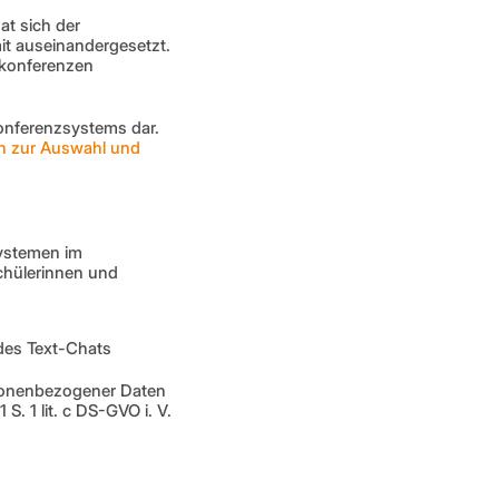
t sich der 
t auseinandergesetzt. 
okonferenzen 
nferenzsystems dar. 
n zur Auswahl und 
ystemen im 
hülerinnen und 
des Text-Chats
rsonenbezogener Daten 
 1 lit. c DS-GVO i. V. 