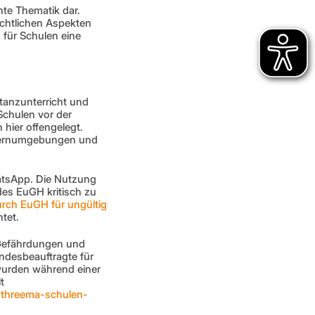
te Thematik dar. 
htlichen Aspekten 
für Schulen eine 
anzunterricht und 
chulen vor der 
hier offengelegt. 
 Lernumgebungen und 
tsApp. Die Nutzung 
es EuGH kritisch zu 
urch EuGH für ungültig 
htet.
Gefährdungen und 
desbeauftragte für 
wurden während einer 
 
-threema-schulen-