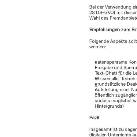
Bei der Verwendung ein
28 DS-GVO) mit diesem
Wahl des Fremdanbiete
Empfehlungen zum Ein
Folgende Aspekte soll
werden:
datensparsame Konf
Freigabe und Sperru
Text-Chat) für die L
Wissen aller Teilne
grundsätzliche Dea
Aufstellung einer N
öffentlich zugängli
sodass möglichst we
Hintergrunds)
Fazit
Insgesamt ist zu sagen
digitalen Unterrichts a