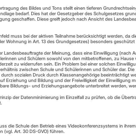
ragung des Bildes und Tons stellt einen tieferen Grundrechtseingri
dlage bedarf. Dies hat der Gesetzgeber des Schulgesetzes grund
igung geschaffen. Diese greift jedoch nach Ansicht des Landesbeau
eld muss bei der aktiven Teilnahme berücksichtigt werden, da di
er Wohnung in Art. 13 des Grundgesetzes) besonders geschützt i
r Landesbeauftragte der Meinung, dass eine Einwilligung (nach Art
ülerinnen und Schülern sowohl von den mitbetroffenen, zu Hause 
derzeit zu widerrufen sein. Ein Problem bei einer solchen Einwilligun
hältnis zwischen Schule und Schülerinnen und Schüler dar. Die Fre
a durch sozialen Druck durch Klassenangehörige beeinträchtigt we
uf Erziehung und Bildung und der Freiwilligkeit der Einwilligung 
bare Bildungs- und Erziehungsangebote unterbreitet werden, wenn 
inzip der Datenminimierung im Einzelfall zu prüfen, ob die Übertr
.
ss die Schule den Betrieb eines Videokonferenzsystems in ihrem 
en (vgl. Art. 30 DS-GVO) führen.