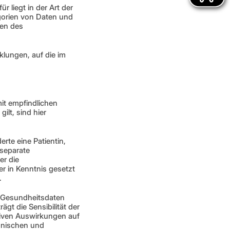
liegt in der Art der 
orien von Daten und 
en des 
lungen, auf die im 
t empfindlichen 
lt, sind hier 
te eine Patientin, 
separate 
r die 
r in Kenntnis gesetzt 
. 
n Gesundheitsdaten 
gt die Sensibilität der 
iven Auswirkungen auf 
hnischen und 