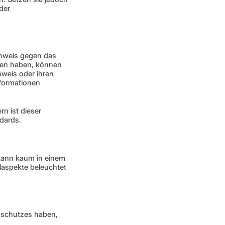
er 
hweis gegen das 
ten haben, können 
weis oder ihren 
formationen 
 ist dieser 
dards. 
kann kaum in einem 
aspekte beleuchtet 
schutzes haben, 