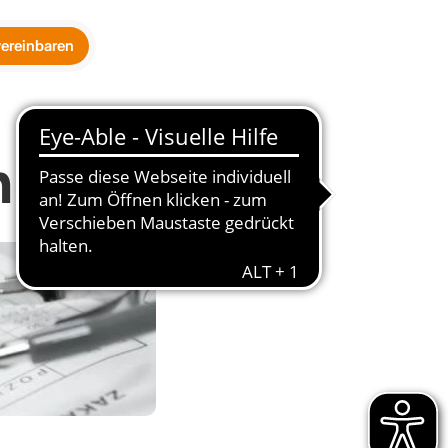
vereinbaren
n