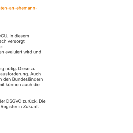
daten-an-ehemann-
DGU. In diesem 
ch versorgt 
r 
 evaluiert wird und 
g nötig. Diese zu 
rausforderung. Auch 
 in den Bundesländern 
mit können auch die 
der DSGVO zurück. Die 
egister in Zukunft 