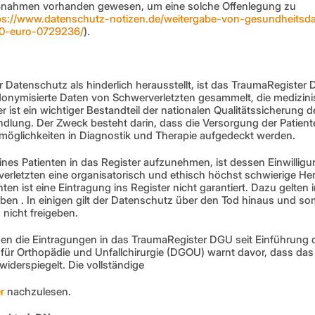
ßnahmen vorhanden gewesen, um eine solche Offenlegung zu 
ps://www.datenschutz-notizen.de/weitergabe-von-gesundheits
00-euro-0729236/
).
er Datenschutz als hinderlich herausstellt, ist das TraumaRegister 
onymisierte Daten von Schwerverletzten gesammelt, die medizinis
 ist ein wichtiger Bestandteil der nationalen Qualitätssicherung de
lung. Der Zweck besteht darin, dass die Versorgung der Patienten
öglichkeiten in Diagnostik und Therapie aufgedeckt werden. 
nes Patienten in das Register aufzunehmen, ist dessen Einwilligun
rverletzten eine organisatorisch und ethisch höchst schwierige He
ten ist eine Eintragung ins Register nicht garantiert. Dazu gelten
ben . In einigen gilt der Datenschutz über den Tod hinaus und so
nicht freigeben. 
n die Eintragungen in das TraumaRegister DGU seit Einführung 
für Orthopädie und Unfallchirurgie (DGOU) warnt davor, dass das R
 widerspiegelt. Die vollständige
r
 nachzulesen. 