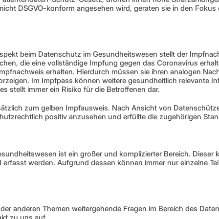
 nicht DSGVO-konform angesehen wird, geraten sie in den Fokus d
 Aspekt beim Datenschutz im Gesundheitswesen stellt der Impfnac
chen, die eine vollständige Impfung gegen das Coronavirus erhal
n Impfnachweis erhalten. Hierdurch müssen sie ihren analogen Nach
rzeigen. Im Impfpass können weitere gesundheitlich relevante In
 stellt immer ein Risiko für die Betroffenen dar. 
sätzlich zum gelben Impfausweis. Nach Ansicht von Datenschützern
tzrechtlich positiv anzusehen und erfüllte die zugehörigen Stan
undheitswesen ist ein großer und komplizierter Bereich. Dieser 
 erfasst werden. Aufgrund dessen können immer nur einzelne Teil
 oder anderen Themen weitergehende Fragen im Bereich des Daten
kt zu uns auf.