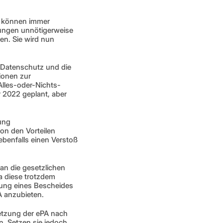
o können immer 
ungen unnötigerweise 
n. Sie wird nun 
 Datenschutz und die 
ionen zur 
Alles-oder-Nichts-
 2022 geplant, aber 
ng 
n den Vorteilen 
ebenfalls einen Verstoß 
n die gesetzlichen 
 diese trotzdem 
ung eines Bescheides 
 anzubieten. 
etzung der ePA nach 
 Setzen sie jedoch 