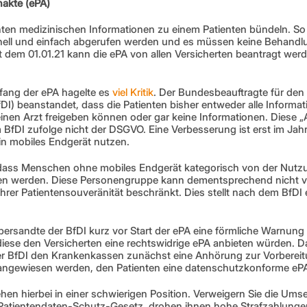
nakte (ePA) 
vanten medizinischen Informationen zu einem Patienten bündeln. S
hnell und einfach abgerufen werden und es müssen keine Behandl
t dem 01.01.21 kann die ePA von allen Versicherten beantragt werde
 
fang der ePA hagelte es 
viel Kritik
. Der Bundesbeauftragte für den
fDI) beanstandet, dass die Patienten bisher entweder alle Informat
nen Arzt freigeben können oder gar keine Informationen. Diese „
m BfDI zufolge nicht der DSGVO. Eine Verbesserung ist erst im Jahr
ein mobiles Endgerät nutzen. 
t, dass Menschen ohne mobiles Endgerät kategorisch von der Nutzu
n werden. Diese Personengruppe kann dementsprechend nicht vo
 ihrer Patientensouveränität beschränkt. Dies stellt nach dem BfDI 
rsandte der BfDI kurz vor Start der ePA eine förmliche Warnung a
diese den Versicherten eine rechtswidrige ePA anbieten würden. Da
er BfDI den Krankenkassen zunächst eine Anhörung zur Vorbereit
 angewiesen werden, den Patienten eine datenschutzkonforme ePA
en hierbei in einer schwierigen Position. Verweigern Sie die Ums
Patientendaten-Schutz-Gesetz, drohen ihnen hohe Strafzahlungen.