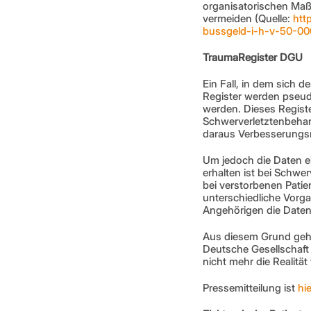
organisatorischen Ma
vermeiden (Quelle: 
htt
bussgeld-i-h-v-50-0
TraumaRegister DGU 
Ein Fall, in dem sich d
Register werden pseud
werden. Dieses Register
Schwerverletztenbehand
daraus Verbesserungsm
Um jedoch die Daten ei
erhalten ist bei Schwe
bei verstorbenen Patien
unterschiedliche Vorga
Angehörigen die Daten 
Aus diesem Grund gehe
Deutsche Gesellschaft 
nicht mehr die Realität
Pressemitteilung ist 
hie