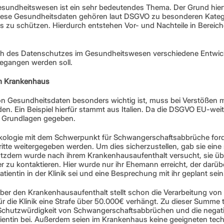
undheitswesen ist ein sehr bedeutendes Thema. Der Grund hierfür 
Diese Gesundheitsdaten gehören laut DSGVO zu besonderen Kateg
 zu schützen. Hierdurch entstehen Vor- und Nachteile in Bereich
lich des Datenschutzes im Gesundheitswesen verschiedene Entwick
gegangen werden soll. 
m Krankenhaus
n Gesundheitsdaten besonders wichtig ist, muss bei Verstößen mi
n. Ein Beispiel hierfür stammt aus Italien. Da die DSGVO EU-weit gi
n Grundlagen gegeben. 
näkologie mit dem Schwerpunkt für Schwangerschaftsabbrüche forder
itte weitergegeben werden. Um dies sicherzustellen, gab sie eine 
tzdem wurde nach ihrem Krankenhausaufenthalt versucht, sie übe
zu kontaktieren. Hier wurde nur ihr Ehemann erreicht, der darübe
tientin in der Klinik sei und eine Besprechung mit ihr geplant sein
 über den Krankenhausaufenthalt stellt schon die Verarbeitung vo
r die Klinik eine Strafe über 50.000€ verhängt. Zu dieser Summe trä
Schutzwürdigkeit von Schwangerschaftsabbrüchen und die negat
tientin bei. Außerdem seien im Krankenhaus keine geeigneten tec