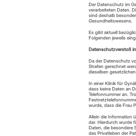
Der Datenschutz im Ges
verarbeiteten Daten. 
sind deshalb besonders
Gesundheitswesens. 
Es gibt aktuell bezüg
Folgenden jeweils ein
Datenschutzverstoß i
Da der Datenschutz vo
Strafen gerechnet werde
dieselben gesetzliche
In einer Klinik für Gy
dass keine Daten an Dr
Telefonnummer an. Tro
Festnetztelefonnummer 
wurde, dass die Frau Pa
Allein die Information
dar. Hierdurch wurde fü
Daten, die besondere 
das Privatleben der Pa