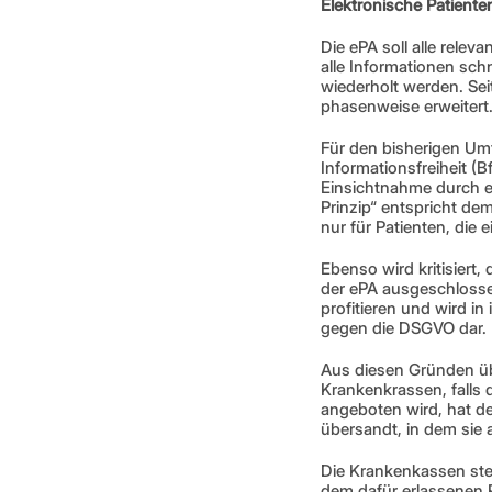
Elektronische Patiente
Die ePA soll alle rele
alle Informationen sc
wiederholt werden. Sei
phasenweise erweitert.
Für den bisherigen Um
Informationsfreiheit (B
Einsichtnahme durch ei
Prinzip“ entspricht de
nur für Patienten, die 
Ebenso wird kritisier
der ePA ausgeschlosse
profitieren und wird in
gegen die DSGVO dar. 
Aus diesen Gründen übe
Krankenkrassen, falls 
angeboten wird, hat d
übersandt, in dem sie
Die Krankenkassen steh
dem dafür erlassenen 