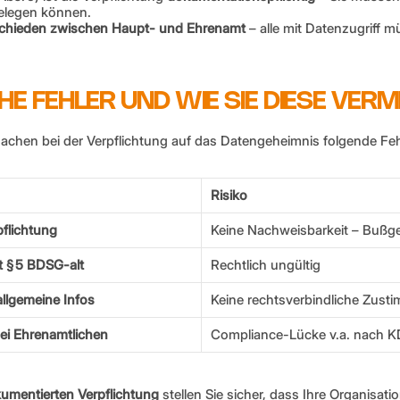
elegen können.
schieden zwischen Haupt- und Ehrenamt
 – alle mit Datenzugriff m
ISCHE FEHLER UND WIE SIE DIESE VER
achen bei der Verpflichtung auf das Datengeheimnis folgende Feh
Risiko
pflichtung
Keine Nachweisbarkeit – Bußge
t § 5 BDSG-alt
Rechtlich ungültig
llgemeine Infos
Keine rechtsverbindliche Zus
bei Ehrenamtlichen
Compliance-Lücke v.a. nach 
kumentierten Verpflichtung
 stellen Sie sicher, dass Ihre Organisation