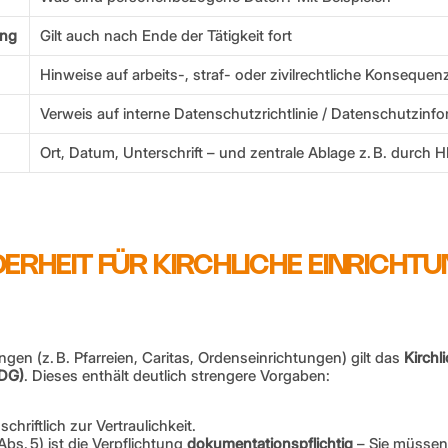
ung
Gilt auch nach Ende der Tätigkeit fort
Hinweise auf arbeits-, straf- oder zivilrechtliche Konsequen
Verweis auf interne Datenschutzrichtlinie / Datenschutzinf
Ort, Datum, Unterschrift – und zentrale Ablage z. B. durch
NDERHEIT FÜR KIRCHLICHE EINRICHTU
ungen (z. B. Pfarreien, Caritas, Ordenseinrichtungen) gilt das 
Kirchli
KDG)
. Dieses enthält deutlich strengere Vorgaben:
 schriftlich zur Vertraulichkeit.
 Abs. 5) ist die Verpflichtung 
dokumentationspflichtig
 – Sie müssen