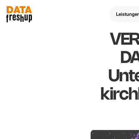
Leistunge
VER
DA
Unt
kirch