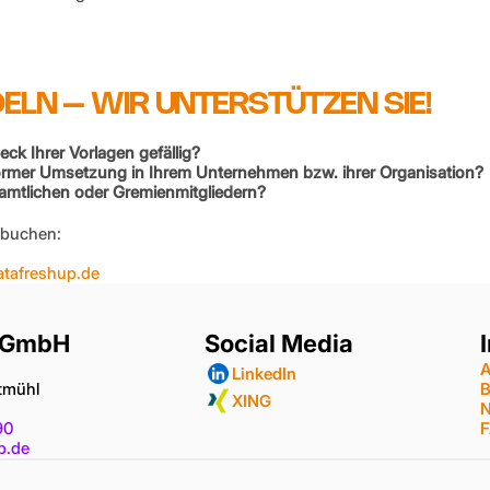
ELN – WIR UNTERSTÜTZEN SIE!
 Ihrer Vorlagen gefällig?
ormer Umsetzung in Ihrem Unternehmen bzw. ihrer Organisation?
namtlichen oder Gremienmitgliedern?
 buchen:
tafreshup.de
 GmbH
Social Media
A
LinkedIn
ltmühl
B
XING
N
90
p.de