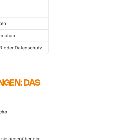
zen
ormation
 HR oder Datenschutz
NGEN: DAS 
che 
 sie gegenüber der 