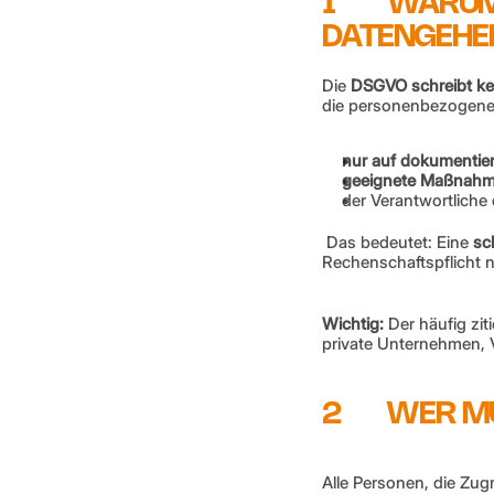
1        WA
DATENGEHEI
Die 
DSGVO schreibt kei
die personenbezogene 
nur auf dokumentie
geeignete Maßnahme
der Verantwortlich
 Das bedeutet: Eine 
sc
Rechenschaftspflicht n
Wichtig:
 Der häufig zit
private Unternehmen, V
2       WE
Alle Personen, die Zug