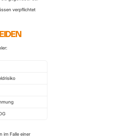
üssen verpflichtet 
MEIDEN
ler:
ldrisiko
timmung
KDG
 im Falle einer 