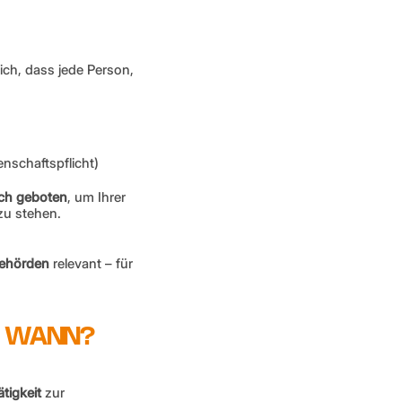
ich, dass jede Person, 
nschaftspflicht)
ich geboten
, um Ihrer 
zu stehen.
behörden
 relevant – für 
ND WANN?
ätigkeit
 zur 