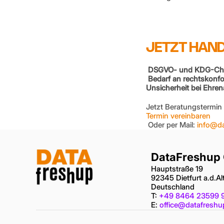
JETZT HAND
 DSGVO- und KDG-Check
 Bedarf an rechtskonf
Unsicherheit bei Ehre
Jetzt Beratungstermin
Termin vereinbaren
 Oder per Mail: 
info@da
DataFreshup
Hauptstraße 19
92345 Dietfurt a.d.A
Deutschland
T: 
+49 8464 23599 
E: 
office@datafreshu