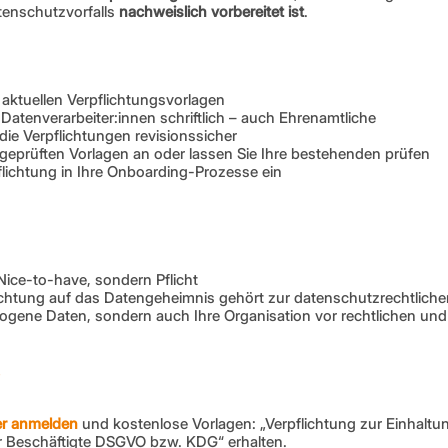
enschutzvorfalls 
nachweislich vorbereitet ist
. 
 aktuellen Verpflichtungsvorlagen
le Datenverarbeiter:innen schriftlich – auch Ehrenamtliche
die Verpflichtungen revisionssicher
 geprüften Vorlagen an oder lassen Sie Ihre bestehenden prüfen
flichtung in Ihre Onboarding-Prozesse ein
n Nice-to-have, sondern Pflicht
flichtung auf das Datengeheimnis gehört zur datenschutzrechtlichen
gene Daten, sondern auch Ihre Organisation vor rechtlichen und f
er anmelden
 und kostenlose Vorlagen: „Verpflichtung zur Einhaltun
 Beschäftigte DSGVO bzw. KDG“ erhalten.