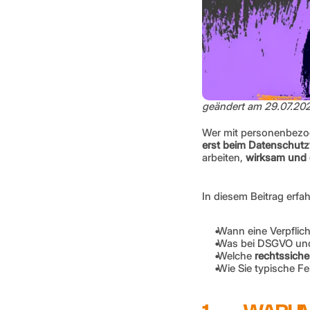
geändert am 29.07.20
Wer mit personenbezog
erst beim Datenschutzv
arbeiten, 
wirksam und d
In diesem Beitrag erfah
 Wann eine Verpflic
 Was bei DSGVO und 
 Welche 
rechtssich
 Wie Sie typische F