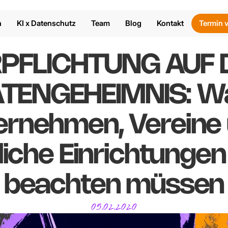
n
KI x Datenschutz
Team
Blog
Kontakt
Termin 
PFLICHTUNG AUF D
TENGEHEIMNIS: Wa
ernehmen, Vereine 
liche Einrichtungen 
beachten müssen
05.02.2020