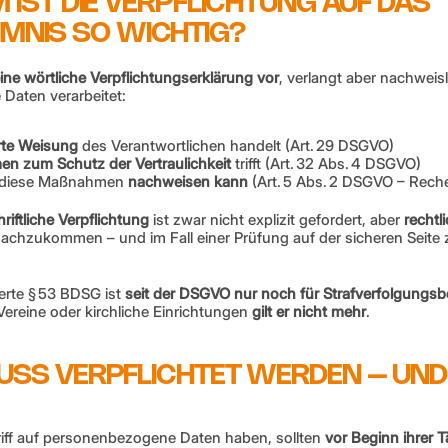
RUM IST DIE VERPFLICHTUNG AUF DAS 
MNIS SO WICHTIG?
ne wörtliche Verpflichtungserklärung vor
, verlangt aber nachweisl
Daten verarbeitet:
rte Weisung
 des Verantwortlichen handelt (Art. 29 DSGVO)
n zum Schutz der Vertraulichkeit
 trifft (Art. 32 Abs. 4 DSGVO)
e diese Maßnahmen 
nachweisen kann
 (Art. 5 Abs. 2 DSGVO – Reche
hriftliche Verpflichtung
 ist zwar nicht explizit gefordert, aber 
rechtl
achzukommen – und im Fall einer Prüfung auf der sicheren Seite 
ierte § 53 BDSG ist 
seit der DSGVO nur noch für Strafverfolgungs
ereine oder kirchliche Einrichtungen 
gilt er nicht mehr
.
R MUSS VERPFLICHTET WERDEN – U
riff auf personenbezogene Daten haben, sollten 
vor Beginn ihrer T