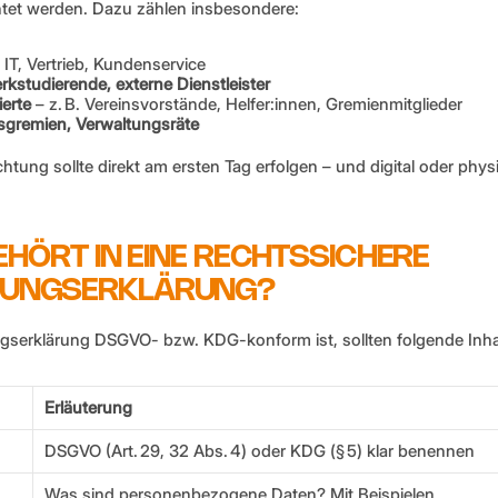
ichtet werden. Dazu zählen insbesondere:
, IT, Vertrieb, Kundenservice
rkstudierende, externe Dienstleister
erte
 – z. B. Vereinsvorstände, Helfer:innen, Gremienmitglieder
sgremien, Verwaltungsräte
ichtung sollte direkt am ersten Tag erfolgen – und digital oder phy
 GEHÖRT IN EINE RECHTSSICHERE 
TUNGSERKLÄRUNG?
ngserklärung DSGVO- bzw. KDG-konform ist, sollten folgende Inhal
Erläuterung
DSGVO (Art. 29, 32 Abs. 4) oder KDG (§ 5) klar benennen
Was sind personenbezogene Daten? Mit Beispielen