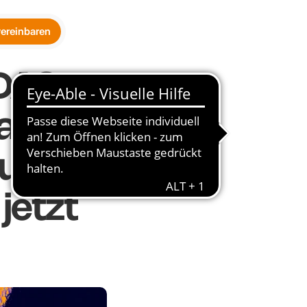
vereinbaren
AS 
s 
und 
jetzt 