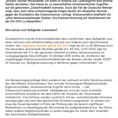
„Brisanz solcher Missstände“ vor allem in Hinblick auf Cyberangriffe eine enorme 
Gefahr darstellen. Hier könne es zu massenhaften missbräuchlichen Zugriffen 
auf die gehorteten „Datenfriedhöfe“ kommen. Doch der Fall der Deutsche Wohnen 
zeigt, dass auch ohne schwerwiegende Folgen bereits ein eklatanter Verstoß 
gegen die Grundsätze des Datenschutzes vorliegt. Schlussendlich empfiehlt sie 
„allen datenverarbeitenden Stellen, ihre Datenarchivierung auf Vereinbarkeit mit 
der DS-GVO zu überprüfen.“
Wie setzen sich Bußgelder zusammen?
Grundsätzlich sind die Aufsichtsbehörden dazu verpflichtet, dass Bußgelder zum 
einen wirksam und verhältnismäßig sind und zum anderen auch abschreckend 
wirken. Der 
allgemeine Rahmen gemäß DS-GVO
 liegt bei bis zu 20 Millionen Euro 
(für besonders gravierende Verstöße gemäß Art. 83 Abs. 5 DS-GVO) oder für 
Unternehmen bei 4 % des gesamten weltweit erzielten Jahresumsatzes im 
vorangegangenen Geschäftsjahr. Im Oktober 2019 stellte die „Konferenz der 
unabhängigen Datenschutzaufsichtsbehörden des Bundes und der Länder (DSK)“ 
ihr Konzept zur „Bußgeldzumessung in Verfahren gegen Unternehmen“ vor.
Als Bemessungsgrundlage dient wiederum der weltweit erzielte Vorjahresumsatz 
des betroffenen Unternehmens. Nun wird der Schweregrad (Begleitumstände, 
Eigenverschulden, missbräuchliche Zugriffe durch Dritte, …) der 
Datenschutzverletzung ermittelt. Infolgedessen wird der zuvor ermittelte 
wirtschaftliche Grundwert mit dem Faktor der Schwere der Tatumstände 
multipliziert. Zum Schluss werden zusätzlich alle be- und entlastenden Hinweise 
herangezogen und nach den gesetzlichen Kriterien ausgewertet. So wirken sich 
etwa die Zusammenarbeit im Falle der Prüfung oder die bereits ergriffenen 
Maßnahmen zur Beseitigung der Missstände als bußgeldmildernd aus. Sie führen 
neben anderen Begleitumständen zu einem niedrigen bis hohen Wert innerhalb 
des berechneten Bußgeldrahmens.