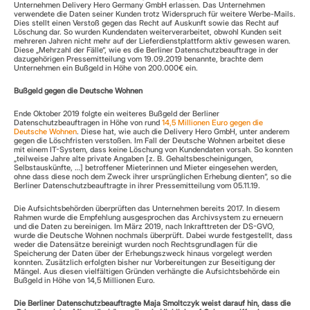
Unternehmen Delivery Hero Germany GmbH erlassen. Das Unternehmen 
verwendete die Daten seiner Kunden trotz Widerspruch für weitere Werbe-Mails. 
Dies stellt einen Verstoß gegen das Recht auf Auskunft sowie das Recht auf 
Löschung dar. So wurden Kundendaten weiterverarbeitet, obwohl Kunden seit 
mehreren Jahren nicht mehr auf der Lieferdienstplattform aktiv gewesen waren. 
Diese „Mehrzahl der Fälle“, wie es die Berliner Datenschutzbeauftrage in der 
dazugehörigen Pressemitteilung vom 19.09.2019 benannte, brachte dem 
Unternehmen ein Bußgeld in Höhe von 200.000€ ein.
Bußgeld gegen die Deutsche Wohnen
Ende Oktober 2019 folgte ein weiteres Bußgeld der Berliner 
Datenschutzbeauftragen in Höhe von rund 
14,5 Millionen Euro gegen die 
Deutsche Wohnen
. Diese hat, wie auch die Delivery Hero GmbH, unter anderem 
gegen die Löschfristen verstoßen. Im Fall der Deutsche Wohnen arbeitet diese 
mit einem IT-System, dass keine Löschung von Kundendaten vorsah. So konnten 
„teilweise Jahre alte private Angaben [z. B. Gehaltsbescheinigungen, 
Selbstauskünfte, …] betroffener Mieterinnen und Mieter eingesehen werden, 
ohne dass diese noch dem Zweck ihrer ursprünglichen Erhebung dienten“, so die 
Berliner Datenschutzbeauftragte in ihrer Pressemitteilung vom 05.11.19.
Die Aufsichtsbehörden überprüften das Unternehmen bereits 2017. In diesem 
Rahmen wurde die Empfehlung ausgesprochen das Archivsystem zu erneuern 
und die Daten zu bereinigen. Im März 2019, nach Inkrafttreten der DS-GVO, 
wurde die Deutsche Wohnen nochmals überprüft. Dabei wurde festgestellt, dass 
weder die Datensätze bereinigt wurden noch Rechtsgrundlagen für die 
Speicherung der Daten über der Erhebungszweck hinaus vorgelegt werden 
konnten. Zusätzlich erfolgten bisher nur Vorbereitungen zur Beseitigung der 
Mängel. Aus diesen vielfältigen Gründen verhängte die Aufsichtsbehörde ein 
Bußgeld in Höhe von 14,5 Millionen Euro.
Die Berliner Datenschutzbeauftragte Maja Smoltczyk weist darauf hin, dass die 